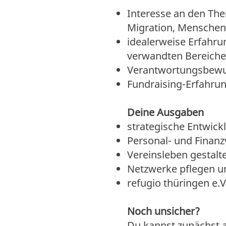
Interesse an den Th
Migration, Menschen
idealerweise Erfahrun
verwandten Bereich
Verantwortungsbewus
Fundraising-Erfahru
Deine Ausgaben
strategische Entwick
Personal- und Finan
Vereinsleben gestalt
Netzwerke pflegen u
refugio thüringen e.
Noch unsicher?
Du kannst zunächst a