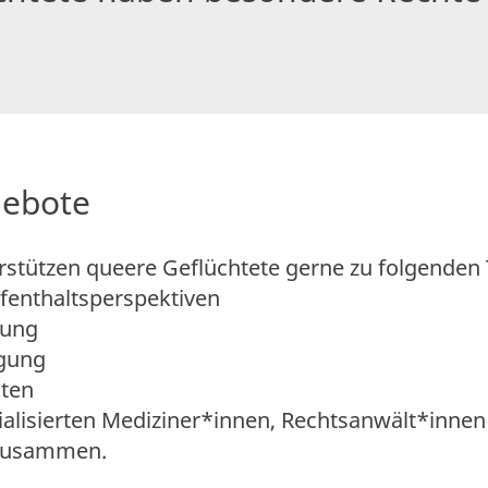
gebote
rstützen queere Geflüchtete gerne zu folgende
fenthaltsperspektiven
gung
gung
äten
zialisierten Mediziner*innen, Rechtsanwält*inne
zusammen.