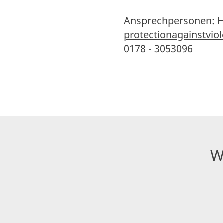
´Ansprechpersonen: H
protectionagainstvio
0178 - 3053096
W