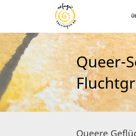
Ü
Queer-Se
Fluchtg
Queere Geflü