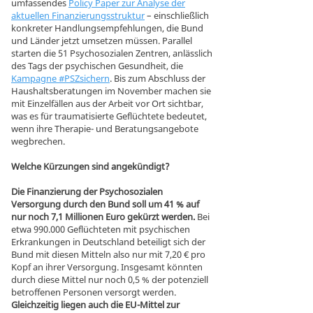
umfassendes
Policy Paper zur Analyse der
aktuellen Finanzierungsstruktur
– einschließlich
konkreter Handlungsempfehlungen, die Bund
und Länder jetzt umsetzen müssen. Parallel
starten die 51 Psychosozialen Zentren, anlässlich
des Tags der psychischen Gesundheit, die
Kampagne #PSZsichern
. Bis zum Abschluss der
Haushaltsberatungen im November machen sie
mit Einzelfällen aus der Arbeit vor Ort sichtbar,
was es für traumatisierte Geflüchtete bedeutet,
wenn ihre Therapie- und Beratungsangebote
wegbrechen.
Welche Kürzungen sind angekündigt?
Die Finanzierung der Psychosozialen
Versorgung durch den Bund soll um 41 % auf
nur noch 7,1 Millionen Euro gekürzt werden.
Bei
etwa 990.000 Geflüchteten mit psychischen
Erkrankungen in Deutschland beteiligt sich der
Bund mit diesen Mitteln also nur mit 7,20 € pro
Kopf an ihrer Versorgung. Insgesamt könnten
durch diese Mittel nur noch 0,5 % der potenziell
betroffenen Personen versorgt werden.
Gleichzeitig liegen auch die EU-Mittel zur