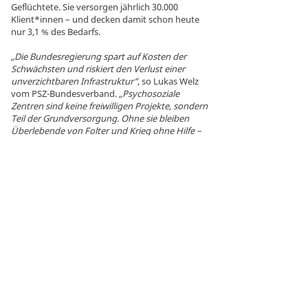
Geflüchtete. Sie versorgen jährlich 30.000
Klient*innen – und decken damit schon heute
nur 3,1 % des Bedarfs.
„Die Bundesregierung spart auf Kosten der
Schwächsten und riskiert den Verlust einer
unverzichtbaren Infrastruktur“
, so Lukas Welz
vom PSZ-Bundesverband.
„Psychosoziale
Zentren sind keine freiwilligen Projekte, sondern
Teil der Grundversorgung. Ohne sie bleiben
Überlebende von Folter und Krieg ohne Hilfe –
mit hohen Folgekosten für das
Gesundheitssystem.“
Was jetzt passieren muss: Forderungen
der BAfF an Bund und Länder
An den Haushaltsausschuss des Bundestags:
Aufstockung der Bundesmittel auf mindestens
27 Millionen Euro,
auch, um eine
Überbrückungsfinanzierung für vom Wegfall
der AMIF-Mittel betroffene Zentren zu sichern.
An das BAMF und die Vertreter*innen der
Länder im AMIF-Begleitausschuss
: