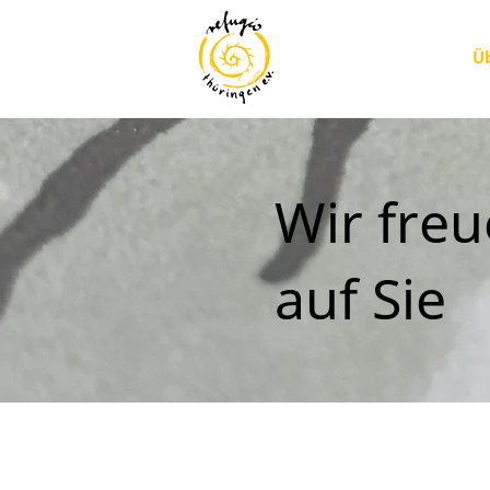
Ü
Wir fre
auf Sie