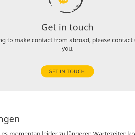
Get in touch
ing to make contact from abroad, please contact 
you.
GET IN TOUCH
ngen
ss es momentan leider zu längeren Wartezeiten 