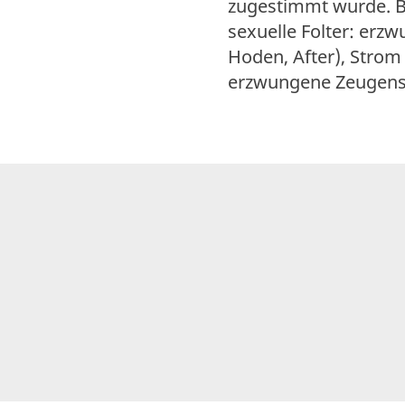
zugestimmt wurde. Be
sexuelle Folter: erzw
Hoden, After), Strom
erzwungene Zeugens