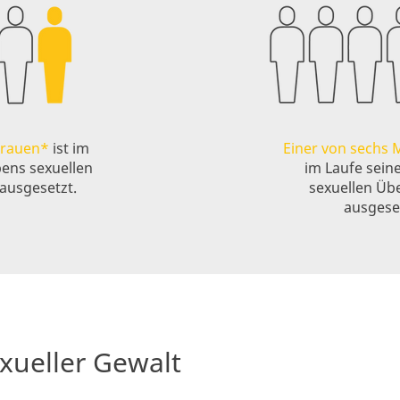
 Frauen*
ist im
Einer von sechs
bens sexuellen
im Laufe sein
ausgesetzt.
sexuellen Üb
ausgese
xueller Gewalt