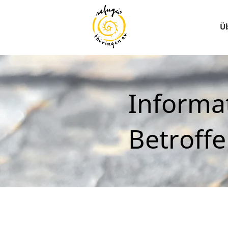
Ü
Informa
Betroff