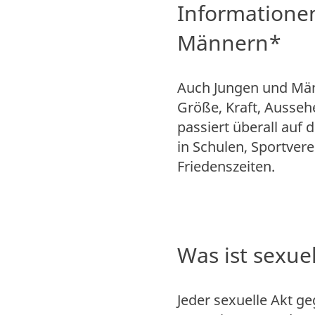
Informatione
Männern*
Auch Jungen und Männ
Größe, Kraft, Ausseh
passiert überall auf 
in Schulen, Sportver
Friedenszeiten.
Was ist sexu
Jeder sexuelle Akt g