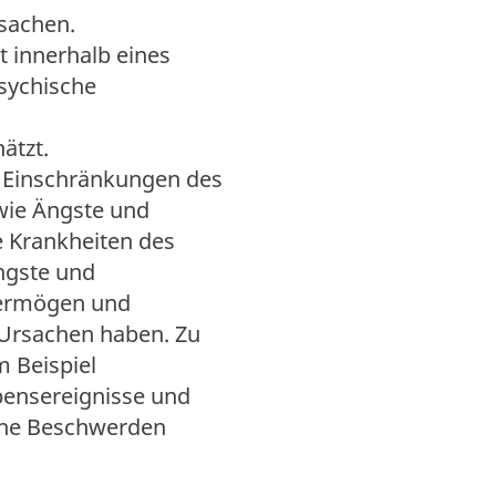
rsachen.
t innerhalb eines
psychische
ätzt.
n Einschränkungen des
wie Ängste und
e Krankheiten des
ngste und
vermögen und
 Ursachen haben. Zu
m Beispiel
bensereignisse und
sche Beschwerden