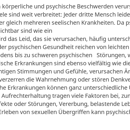
n körperliche und psychische Beschwerden veru
e sind weit verbreitet: Jeder dritte Mensch leide
der gleich mehreren seelischen Krankheiten. Da 
ichtbar sind wie ein
d das Leid, das sie verursachen, häufig untersch
der psychischen Gesundheit reichen von leichte
ndens bis zu schweren psychischen Störungen, 
sche Erkrankungen sind ebenso vielfältig wie di
ächtigen Stimmungen und Gefühle, verursachen Ä
verzerren die Wahrnehmung oder stören Denk
che Erkrankungen können ganz unterschiedliche
 Aufrechterhaltung tragen viele Faktoren bei, zu
fekte oder Störungen, Vererbung, belastende Le
Erleben von sexuellen Übergriffen kann psychi