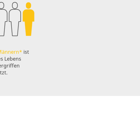
 Männern*
ist
es Lebens
ergriffen
tzt.