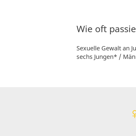
Wie oft passie
Sexuelle Gewalt an J
sechs Jungen* / Männ